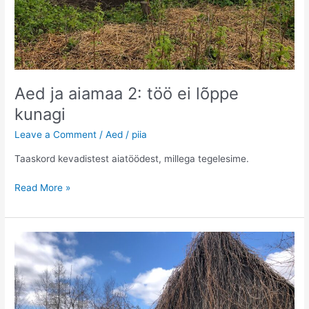
Aed ja aiamaa 2: töö ei lõppe
kunagi
Leave a Comment
/
Aed
/
piia
Taaskord kevadistest aiatöödest, millega tegelesime.
Aed
Read More »
ja
aiamaa
2:
töö
ei
lõppe
kunagi