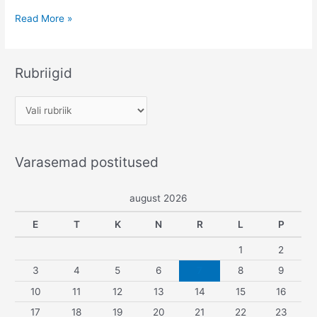
Aed
Read More »
ja
aiamaa
(meil
Rubriigid
pole
õrna
R
aimugi,
u
mida
me
b
teeme)
Varasemad postitused
r
i
august 2026
i
g
E
T
K
N
R
L
P
i
1
2
d
3
4
5
6
7
8
9
10
11
12
13
14
15
16
17
18
19
20
21
22
23