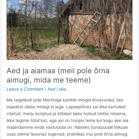
Aed ja aiamaa (meil pole õrna
aimugi, mida me teeme)
Leave a Comment
/
Aed
/
piia
Me tegelikult pole Martiniga kumbki mingid linnavurled, kes
asjadest üldse midagi ei jaga. Lapsepõlves sai ikka kartuleid
võetud, marju korjatud ja kõblast käes hoitud (mitte niisama,
ikka tegime tööd ka), aga asi on hoopis teine kui kogu see aia
majandamine enda vastutada on. Näiteks õunapuude lõikuse
osas oleme teoorias tugevad, praktikas mul pole õrna aimugi,