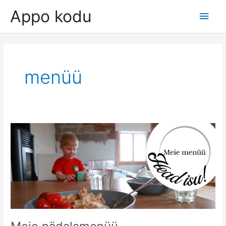
Skip
Appo kodu
Main
to
content
Men
menüü