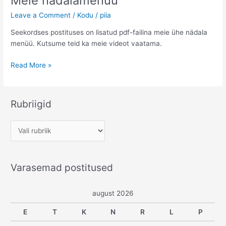
Meie nädalamenüü
Leave a Comment
/
Kodu
/
piia
Seekordses postituses on lisatud pdf-failina meie ühe nädala
menüü. Kutsume teid ka meie videot vaatama.
Meie
Read More »
nädalamenüü
Rubriigid
R
u
b
Varasemad postitused
r
i
august 2026
i
g
E
T
K
N
R
L
P
i