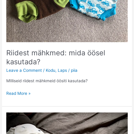
Riidest mähkmed: mida öösel
kasutada?
Leave a Comment
/
Kodu
,
Laps
/
piia
MIlliseid riidest mähkmeid öösiti kasutada?
Riidest
Read More »
mähkmed:
mida
öösel
kasutada?