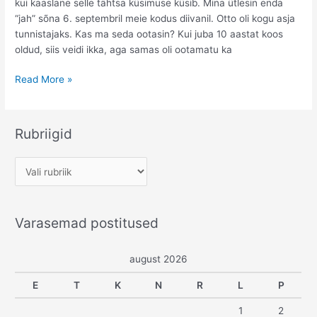
kui kaaslane selle tähtsa küsimuse küsib. Mina ütlesin enda
“jah” sõna 6. septembril meie kodus diivanil. Otto oli kogu asja
tunnistajaks. Kas ma seda ootasin? Kui juba 10 aastat koos
oldud, siis veidi ikka, aga samas oli ootamatu ka
Pulmad
Read More »
1.
osa:
Ettepanek,
Rubriigid
stiil
ja
R
asukoht
u
b
Varasemad postitused
r
i
august 2026
i
g
E
T
K
N
R
L
P
i
1
2