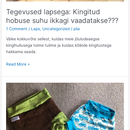
Tegevused lapsega: Kingitud
hobuse suhu ikkagi vaadatakse???
1 Comment
/
Laps
,
Uncategorized
/
piia
Väike kokkuvõte sellest, kuidas meie jõuludeaegse
kingihullusega toime tulime ja kuidas kõikide kingitustega
hakkama saada.
Tegevused
Read More »
lapsega:
Kingitud
hobuse
suhu
ikkagi
vaadatakse???