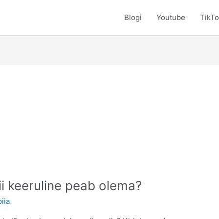
Blogi
Youtube
TikT
ii keeruline peab olema?
piia