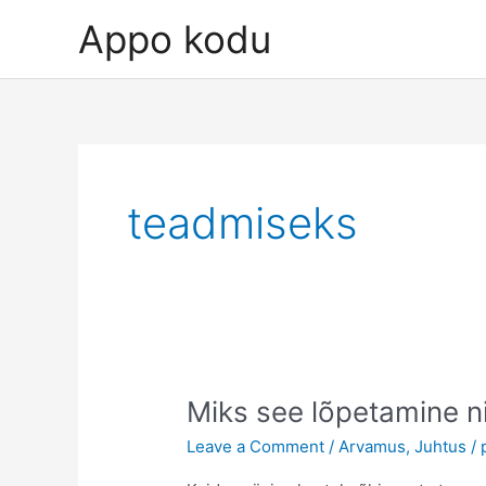
Skip
Appo kodu
to
content
teadmiseks
Miks see lõpetamine n
Leave a Comment
/
Arvamus
,
Juhtus
/