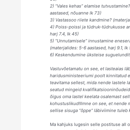
2) “Vales kehas” elamise tutvustamine?
aastased, nõuanne lk 73)
3) Vastassoo riiete kandmine? (materja
4) Poiss-poissi ja tüdruk-tüdrukusse a
harj 7.4, lk 45)
5) “Unnutamisele” innustamine eneser
(materjalides: 5-6 aastased, harj 9.1, lk
6) Keskendumine üksteise suguelundite
Vastuvõetamatu on see, et lasteaias lä
haridusministeeriumi poolt kinnitatud 
teavitama sellest, mida nende lastele la
seatud mingeid kvalifikatsiooninõudei
õigus oma lastel keelata osalemast sell
kohustuslikud!Ilmne on see, et nende m
sellise sisuga “õppe” läbiviimine tuleb
Ma kahjuks lugesin selle postituse all