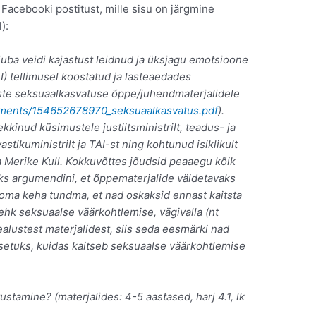
t Facebooki postitust, mille sisu on järgmine
):
a veidi kajastust leidnud ja üksjagu emotsioone
I) tellimusel koostatud ja lasteaedades
ste seksuaalkasvatuse õppe/juhendmaterjalidele
ocuments/154652678970_seksuaalkasvatus.pdf
).
inud küsimustele justiitsministrilt, teadus- ja
vastikuministrilt ja TAI-st ning kohtunud isiklikult
ja Merike Kull. Kokkuvõttes jõudsid peaaegu kõik
ks argumendini, et õppematerjalide väidetavaks
 oma keha tundma, et nad oskaksid ennast kaitsta
ehk seksuaalse väärkohtlemise, vägivalla (nt
ealustest materjalidest, siis seda eesmärki nad
usetuks, kuidas kaitseb seksuaalse väärkohtlemise
stamine? (materjalides: 4-5 aastased, harj 4.1, lk