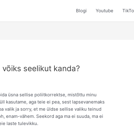
Blogi
Youtube
TikT
 võiks seelikut kanda?
ida üsna sellise poliitkorrektse, mistõttu minu
ie küll kasutame, aga teie ei pea, sest lapsevanemaks
 valik ja sorry, et me üldse sellise valiku teinud
i noh, enam-vähem. Seekord aga ma ei suuda, ma ei
ie laste tulevikku.