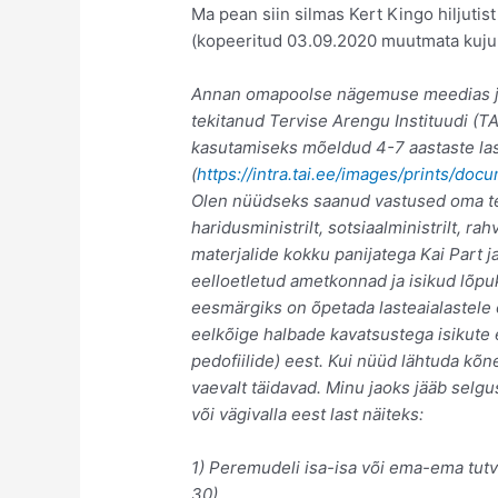
Ma pean siin silmas Kert Kingo hiljutis
(kopeeritud 03.09.2020 muutmata kujul
Annan omapoolse nägemuse meedias jub
tekitanud Tervise Arengu Instituudi (TA
kasutamiseks mõeldud 4-7 aastaste la
(
https://intra.tai.ee/images/prints/d
Olen nüüdseks saanud vastused oma tekk
haridusministrilt, sotsiaalministrilt, rah
materjalide kokku panijatega Kai Part 
eelloetletud ametkonnad ja isikud lõpu
eesmärgiks on õpetada lasteaialastele
eelkõige halbade kavatsustega isikute 
pedofiilide) eest. Kui nüüd lähtuda kõn
vaevalt täidavad. Minu jaoks jääb selg
või vägivalla eest last näiteks:
1) Peremudeli isa-isa või ema-ema tutvu
30)