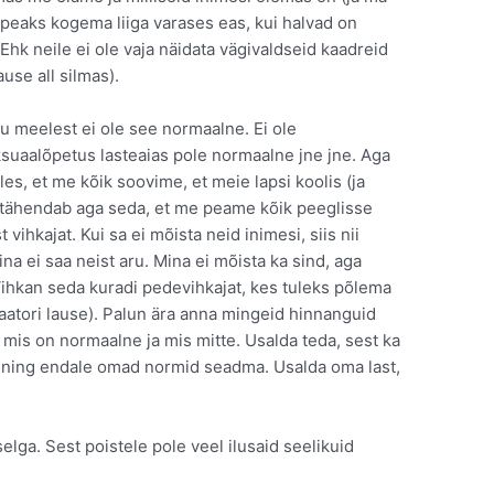
i peaks kogema liiga varases eas, kui halvad on
Ehk neile ei ole vaja näidata vägivaldseid kaadreid
use all silmas).
nu meelest ei ole see normaalne. Ei ole
suaalõpetus lasteaias pole normaalne jne jne. Aga
s, et me kõik soovime, et meie lapsi koolis (ja
ee tähendab aga seda, et me peame kõik peeglisse
vihkajat. Kui sa ei mõista neid inimesi, siis nii
ina ei saa neist aru. Mina ei mõista ka sind, aga
Vihkan seda kuradi pedevihkajat, kes tuleks põlema
ori lause). Palun ära anna mingeid hinnanguid
 mis on normaalne ja mis mitte. Usalda teda, sest ka
 ning endale omad normid seadma. Usalda oma last,
elga. Sest poistele pole veel ilusaid seelikuid