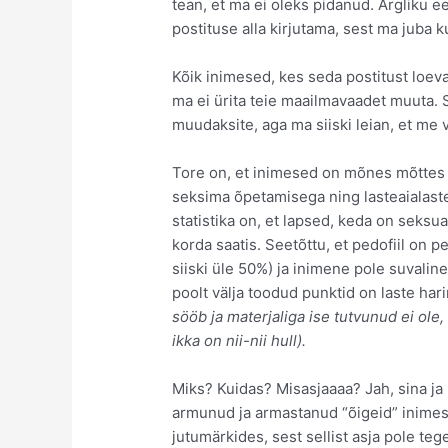
tean, et ma ei oleks pidanud. Argliku 
postituse alla kirjutama, sest ma juba 
Kõik inimesed, kes seda postitust loev
ma ei ürita teie maailmavaadet muuta. Se
muudaksite, aga ma siiski leian, et me
Tore on, et inimesed on mõnes mõttes 
seksima õpetamisega ning lasteaialast
statistika on, et lapsed, keda on seksua
korda saatis. Seetõttu, et pedofiil on pe
siiski üle 50%) ja inimene pole suvalin
poolt välja toodud punktid on laste hari
sööb ja materjaliga ise tutvunud ei ole,
ikka on nii-nii hull).
Miks? Kuidas? Misasjaaaa? Jah, sina ja
armunud ja armastanud “õigeid” inimes
jutumärkides, sest sellist asja pole t