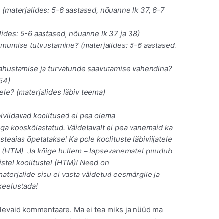
 (materjalides: 5-6 aastased, nõuanne lk 37, 6-7
lides: 5-6 aastased, nõuanne lk 37 ja 38)
rmumise tutvustamine? (materjalides: 5-6 aastased,
ahustamise ja turvatunde saavutamise vahendina?
 54)
le? (materjalides läbiv teema)
biviidavad koolitused ei pea olema
ega kooskõlastatud. Väidetavalt ei pea vanemaid ka
steaias õpetatakse! Ka pole koolituste läbiviijatele
d (HTM). Ja kõige hullem – lapsevanematel puudub
istel koolitustel (HTM)! Need on
aterjalide sisu ei vasta väidetud eesmärgile ja
 keelustada!
 olevaid kommentaare. Ma ei tea miks ja nüüd ma