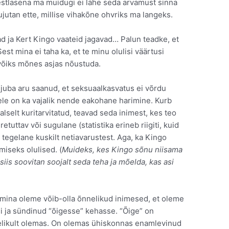
eestlasena ma muidugi ei lähe seda arvamust sinna
kujutan ette, millise vihakõne ohvriks ma langeks.
ad ja Kert Kingo vaateid jagavad… Palun teadke, et
st mina ei taha ka, et te minu olulisi väärtusi
 võiks mõnes asjas nõustuda.
juba aru saanud, et seksuaalkasvatus ei võrdu
ele on ka vajalik nende eakohane harimine. Kurb
alselt kuritarvitatud, teavad seda inimest, kes teo
retuttav või sugulane (statistika erineb riigiti, kuid
e tegelane kuskilt netiavarustest. Aga, ka Kingo
miseks olulised. (
Muideks, kes Kingo sõnu niisama
 siis soovitan soojalt seda teha ja mõelda, kas asi
 mina oleme võib-olla õnnelikud inimesed, et oleme
i ja sündinud “õigesse” kehasse. “Õige” on
egelikult olemas. On olemas ühiskonnas enamlevinud