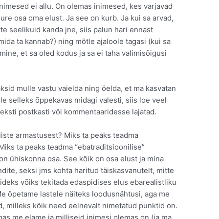
inimesed ei allu. On olemas inimesed, kes varjavad
ure osa oma elust. Ja see on kurb. Ja kui sa arvad,
e seelikuid kanda jne, siis palun hari ennast
ida ta kannab?) ning mõtle ajaloole tagasi (kui sa
mine, et sa oled kodus ja sa ei taha valimisõigusi
ksid mulle vastu vaielda ning öelda, et ma kasvatan
le selleks õppekavas midagi valesti, siis loe veel
teksti postkasti või kommentaaridesse lajatad.
iste armastusest? Miks ta peaks teadma
Miks ta peaks teadma “ebatraditsioonilise”
on ühiskonna osa. See kõik on osa elust ja mina
dite, seksi jms kohta haritud täiskasvanutelt, mitte
ideks võiks tekitada edaspidises elus ebarealistliku
Me õpetame lastele näiteks loodusnähtusi, aga me
d, milleks kõik need eelnevalt nimetatud punktid on.
mas me elame ja milliseid inimesi olemas on (ja ma