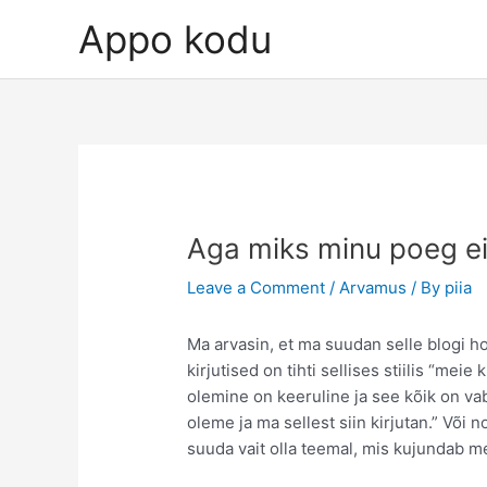
Skip
Appo kodu
to
content
Aga miks minu poeg ei
Leave a Comment
/
Arvamus
/ By
piia
Ma arvasin, et ma suudan selle blogi ho
kirjutised on tihti sellises stiilis “me
olemine on keeruline ja see kõik on vaba
oleme ja ma sellest siin kirjutan.” Võ
suuda vait olla teemal, mis kujundab me