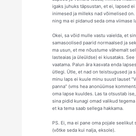
igaks juhuks täpsustan, et ei, lapsed e
inimesed ja milleks nad võimelised on. 
ning ma ei pidanud seda oma viimase la
Okei, sa võid mulle vastu vaielda, et si
samasoolised paarid normaalsed ja sek
ma usun, et me nõustume vähemalt selle
lasteaias ja üleüldse) ei kiusataks. S
vaatama. Palun ära kasvata enda lapsest 
ütlegi. Ütle, et nad on teistsugused ja s
minu laps ei kuule minu suust lauset “
panna” (vms hea anonüümse kommentaat
oma lapse kuuldes. Las ta otsustab ise,
sina pidid kunagi omad valikud tegema
et ka tema saab sellega hakkama.
PS. Ei, ma ei pane oma pojale seelikut s
(võtke seda kui nalja, eksole).