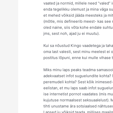
vaated ja normid, millele need “valed” 
enda tegelikku olemust ja mina väga su
et mehed võiksid jääda meesteks ja mitt
(mõtle, mis defineerib meest- kas see m
oled naine, siis võta kohe endale suhtu
jms, sest noh, ajad ju ei muutu).
Kui sa nõustud Kingo vaadetega ja taha
oma last valesti, sest minu meelest ei o
postitus lõpuni, enne kui mulle vihase 
Miks minu laps peaks teadma samasool
adekvaatset infot suguelundite kohta? 
peremudeli kohta? Sest kõik inimesed 
eelistan, et mu laps saab infot suguelun
ise internetist pornot vaadates (mis mu
kujutuse normaalsest seksuaalelust). 
tihti unustame ära sotsiaalsed nähtuse
Lapsed ju võiksid teada, millises maail