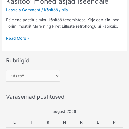
Käsitöö: mõned asjad iseendale
Leave a Comment
/
Käsitöö
/
piia
Esimene postitus minu käsitöö tegemistest. Kirjeldan siin Inga
Torimi mustrit Mare ning Piret Lilleste retrohõngulisi käpikuid.
Käsitöö:
Read More »
mõned
asjad
iseendale
Rubriigid
R
u
b
Varasemad postitused
r
i
august 2026
i
g
E
T
K
N
R
L
P
i