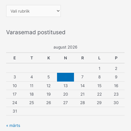
R
u
b
Varasemad postitused
r
i
august 2026
i
g
E
T
K
N
R
L
P
i
1
2
d
3
4
5
6
7
8
9
10
11
12
13
14
15
16
17
18
19
20
21
22
23
24
25
26
27
28
29
30
31
« märts