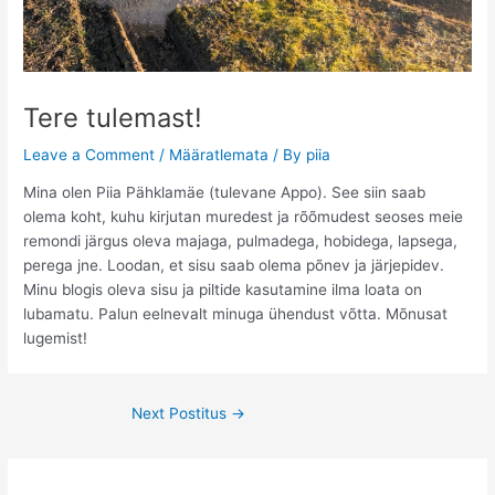
Tere tulemast!
Leave a Comment
/
Määratlemata
/ By
piia
Mina olen Piia Pähklamäe (tulevane Appo). See siin saab
olema koht, kuhu kirjutan muredest ja rõõmudest seoses meie
remondi järgus oleva majaga, pulmadega, hobidega, lapsega,
perega jne. Loodan, et sisu saab olema põnev ja järjepidev.
Minu blogis oleva sisu ja piltide kasutamine ilma loata on
lubamatu. Palun eelnevalt minuga ühendust võtta. Mõnusat
lugemist!
Post
Next Postitus
→
navigation