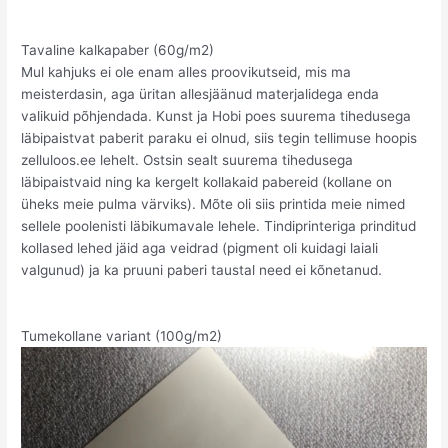
Tavaline kalkapaber (60g/m2)
Mul kahjuks ei ole enam alles proovikutseid, mis ma
meisterdasin, aga üritan allesjäänud materjalidega enda
valikuid põhjendada. Kunst ja Hobi poes suurema tihedusega
läbipaistvat paberit paraku ei olnud, siis tegin tellimuse hoopis
zelluloos.ee lehelt. Ostsin sealt suurema tihedusega
läbipaistvaid ning ka kergelt kollakaid pabereid (kollane on
üheks meie pulma värviks). Mõte oli siis printida meie nimed
sellele poolenisti läbikumavale lehele. Tindiprinteriga prinditud
kollased lehed jäid aga veidrad (pigment oli kuidagi laiali
valgunud) ja ka pruuni paberi taustal need ei kõnetanud.
Tumekollane variant (100g/m2)