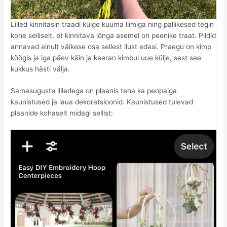
Lilled kinnitasin traadi külge kuuma liimiga ning pallikesed tegin
kohe selliselt, et kinnitava lõnga asemel on peenike traat. Pildid
annavad ainult väikese osa sellest ilust edasi. Praegu on kimp
köögis ja iga päev käin ja keeran kimbul uue külje, sest see
kukkus hästi välja.
Samasuguste lilledega on plaanis teha ka peopaiga
kaunistused ja laua dekoratsioonid. Kaunistused tulevad
plaanide kohaselt midagi sellist: