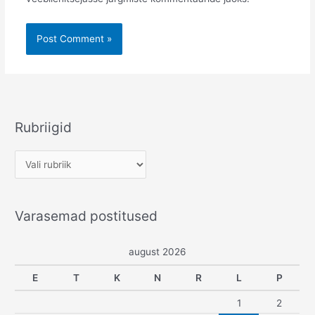
Rubriigid
R
u
b
Varasemad postitused
r
i
august 2026
i
g
E
T
K
N
R
L
P
i
1
2
d