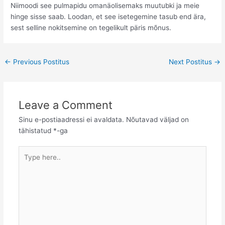
Niimoodi see pulmapidu omanäolisemaks muutubki ja meie
hinge sisse saab. Loodan, et see isetegemine tasub end ära,
sest selline nokitsemine on tegelikult päris mõnus.
Post
←
Previous Postitus
Next Postitus
→
navigation
Leave a Comment
Sinu e-postiaadressi ei avaldata.
Nõutavad väljad on
tähistatud
*
-ga
Type
here..