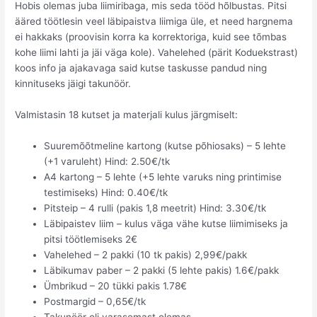
Hobis olemas juba liimiribaga, mis seda tööd hõlbustas. Pitsi
ääred töötlesin veel läbipaistva liimiga üle, et need hargnema
ei hakkaks (proovisin korra ka korrektoriga, kuid see tõmbas
kohe liimi lahti ja jäi väga kole). Vahelehed (pärit Koduekstrast)
koos info ja ajakavaga said kutse taskusse pandud ning
kinnituseks jäigi takunöör.
Valmistasin 18 kutset ja materjali kulus järgmiselt:
Suuremõõtmeline kartong (kutse põhiosaks) – 5 lehte
(+1 varuleht) Hind: 2.50€/tk
A4 kartong – 5 lehte (+5 lehte varuks ning printimise
testimiseks) Hind: 0.40€/tk
Pitsteip – 4 rulli (pakis 1,8 meetrit) Hind: 3.30€/tk
Läbipaistev liim – kulus väga vähe kutse liimimiseks ja
pitsi töötlemiseks 2€
Vahelehed – 2 pakki (10 tk pakis) 2,99€/pakk
Läbikumav paber – 2 pakki (5 lehte pakis) 1.6€/pakk
Ümbrikud – 20 tükki pakis 1.78€
Postmargid – 0,65€/tk