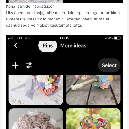
Kohakaartide inspiratsioon
Üks ägedamaid asju, mille ma endale tegin on aga pruudikimp.
Pinterestis lihtsalt olid mõned nii ägedad ideed, et ma ei
saanud seda võimalust kasutamata jätta.