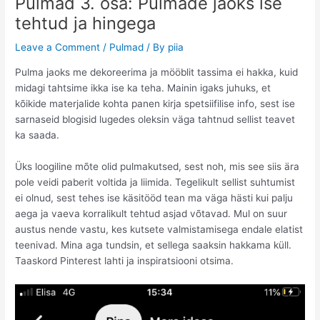
Pulmad 3. osa: Pulmade jaoks ise
tehtud ja hingega
Leave a Comment
/
Pulmad
/ By
piia
Pulma jaoks me dekoreerima ja mööblit tassima ei hakka, kuid
midagi tahtsime ikka ise ka teha. Mainin igaks juhuks, et
kõikide materjalide kohta panen kirja spetsiifilise info, sest ise
sarnaseid blogisid lugedes oleksin väga tahtnud sellist teavet
ka saada.
Üks loogiline mõte olid pulmakutsed, sest noh, mis see siis ära
pole veidi paberit voltida ja liimida. Tegelikult sellist suhtumist
ei olnud, sest tehes ise käsitööd tean ma väga hästi kui palju
aega ja vaeva korralikult tehtud asjad võtavad. Mul on suur
austus nende vastu, kes kutsete valmistamisega endale elatist
teenivad. Mina aga tundsin, et sellega saaksin hakkama küll.
Taaskord Pinterest lahti ja inspiratsiooni otsima.