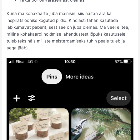
Takunöör oli varasemast olemas
Kuna ma kohakaarte juba mainisin, siis näitan ära ka
inspiratsiooniks kogutud pildid. Kindlasti tahan kasutada
läbikumavat paberit, sest see on juba olemas. Ma veel ei tea,
milline kohakaardi hoidmise lahendustest lõpuks kasutusele
tuleb (eks näis milliste meisterdamiseks tuhin peale tuleb ja
aega jääb).