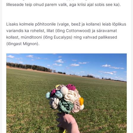
lilleseade teip olnud parem valik, aga kriisi ajal sobis see ka).
Lisaks kolmele põhitoonile (valge, beež ja kollane) leiab lõplikus
variandis ka rohelist, lillat (lõng Cottonwood) ja säravamat
kollast, münditooni (lõng Eucalyps) ning vahvad pallikesed
(lõngast Mignon).