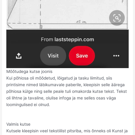
Mõõtudega kutse joonis
Kui põhiosa oli mõõdetud, lõigatud ja tasku liimitud, siis
printisime nimed läbikumavale paberile, kleepisin selle äärega
põhiosa külge ning selle peale tuli omakorda kutse tekst. Tekst
oli lihtne ja tavaline, olulise infoga ja me selles osas väga
loomingulised ei olnud.
Valmis kutse
Kutsele kleepisin veel tekstiilist pitsriba, mis õnneks oli Kunst ja