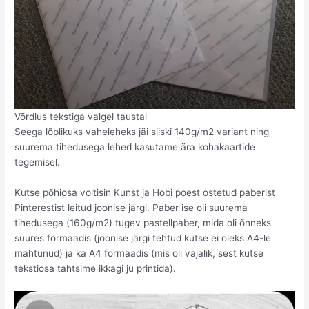
Võrdlus tekstiga valgel taustal
Seega lõplikuks vaheleheks jäi siiski 140g/m2 variant ning
suurema tihedusega lehed kasutame ära kohakaartide
tegemisel.
Kutse põhiosa voltisin Kunst ja Hobi poest ostetud paberist
Pinterestist leitud joonise järgi. Paber ise oli suurema
tihedusega (160g/m2) tugev pastellpaber, mida oli õnneks
suures formaadis (joonise järgi tehtud kutse ei oleks A4-le
mahtunud) ja ka A4 formaadis (mis oli vajalik, sest kutse
tekstiosa tahtsime ikkagi ju printida).