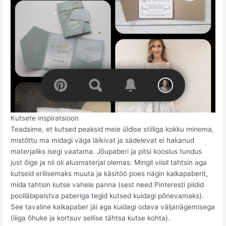
Kutsete inspiratsioon
Teadsime, et kutsed peaksid meie üldise stiiliga kokku minema,
mistõttu ma midagi väga läikivat ja sädelevat ei hakanud
materjaliks isegi vaatama. Jõupaberi ja pitsi kooslus tundus
just õige ja nii oli alusmaterjal olemas. Mingil viisil tahtsin aga
kutseid erilisemaks muuta ja käsitöö poes nägin kalkapaberit,
mida tahtsin kutse vahele panna (sest need Pinteresti pildid
poolläbipaistva paberiga tegid kutsed kuidagi põnevamaks).
See tavaline kalkapaber jäi aga kuidagi odava väljanägemisega
(liiga õhuke ja kortsuv sellise tähtsa kutse kohta).