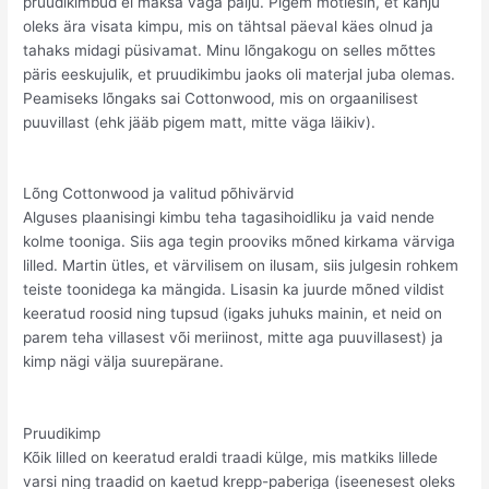
pruudikimbud ei maksa väga palju. Pigem mõtlesin, et kahju
oleks ära visata kimpu, mis on tähtsal päeval käes olnud ja
tahaks midagi püsivamat. Minu lõngakogu on selles mõttes
päris eeskujulik, et pruudikimbu jaoks oli materjal juba olemas.
Peamiseks lõngaks sai Cottonwood, mis on orgaanilisest
puuvillast (ehk jääb pigem matt, mitte väga läikiv).
Lõng Cottonwood ja valitud põhivärvid
Alguses plaanisingi kimbu teha tagasihoidliku ja vaid nende
kolme tooniga. Siis aga tegin prooviks mõned kirkama värviga
lilled. Martin ütles, et värvilisem on ilusam, siis julgesin rohkem
teiste toonidega ka mängida. Lisasin ka juurde mõned vildist
keeratud roosid ning tupsud (igaks juhuks mainin, et neid on
parem teha villasest või meriinost, mitte aga puuvillasest) ja
kimp nägi välja suurepärane.
Pruudikimp
Kõik lilled on keeratud eraldi traadi külge, mis matkiks lillede
varsi ning traadid on kaetud krepp-paberiga (iseenesest oleks