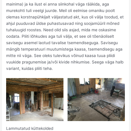
mainima) ja ka ilust ei anna siinkohal väga rääkida, aga
murekohti tuli veelgi juurde. Meil oli eelmise omaniku poolt
olemas korstnapühkijalt väljastatud akt, kus oli välja toodud, et
ahjul puuduvad üldse puhastusavad ning soojamüüril mõned
tuhaluugid roostes. Need olid siis asjad, mida me oskasime
oodata. Pliiti lõhkudes aga tuli välja, et see oli tõenäoliselt
savisegu asemel laotud tavalise tsemendiseguga. Savisegu
mängib temperatuuri muutumistega kaasa, tsemendisegu aga
mitte nii väga. See oleks tulevikus võinud kaasa tuua pliidi
vuukide pragunemise ja/või kivide nihkumise. Seega väga halb
variant, kuidas pliiti teha.
Lammutatud küttekolded