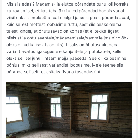
Mis siis edasi? Magamis- ja elutoa põrandate puhul oli korraks
ka kaalumisel, et kas teha äkki uued põrandad hoopis vanal
viisil ehk siis muldpõrandale palgid ja selle peale põrandalauad,
kuid sellest mõttest loobusime ruttu, sest siis peaks olema
täiesti kindel, et õhutusavad on korras (et ei tekiks liigset
niiskust ja ohtu seentele/mädanemisele/vammile jms ning õhk
oleks olnud ka isolatsiooniks). Lisaks on õhutusaukudega
variant avatud igasugustele kahjuritele ja putukatele, kellel
oleks sellisel juhul lihtsam majja pääseda. See oli ka peamine
põhjus, miks sellisest variandist loobusime. Meie teeme siis
põranda selliselt, et esiteks liivaga tasanduskiht: