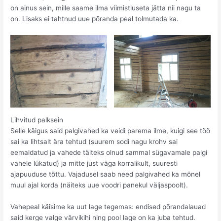
on ainus sein, mille saame ilma viimistluseta jätta nii nagu ta
on. Lisaks ei tahtnud uue põranda peal tolmutada ka.
Lihvitud palksein
Selle käigus said palgivahed ka veidi parema ilme, kuigi see töö
sai ka lihtsalt ära tehtud (suurem sodi nagu krohv sai
eemaldatud ja vahede täiteks olnud sammal sügavamale palgi
vahele lükatud) ja mitte just väga korralikult, suuresti
ajapuuduse tõttu. Vajadusel saab need palgivahed ka mõnel
muul ajal korda (näiteks uue voodri panekul väljaspoolt).
Vahepeal käisime ka uut lage tegemas: endised põrandalauad
said kerge valge värvikihi ning pool lage on ka juba tehtud.