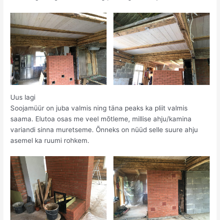
Uus lagi
Soojamüür on juba valmis ning täna peaks ka pliit valmis
saama. Elutoa osas me veel mõtleme, millise ahju/kamina
variandi sinna muretseme. Õnneks on nüüd selle suure ahju
asemel ka ruumi rohkem.