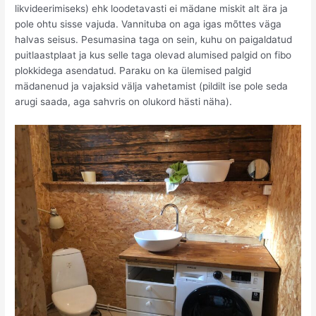
likvideerimiseks) ehk loodetavasti ei mädane miskit alt ära ja
pole ohtu sisse vajuda. Vannituba on aga igas mõttes väga
halvas seisus. Pesumasina taga on sein, kuhu on paigaldatud
puitlaastplaat ja kus selle taga olevad alumised palgid on fibo
plokkidega asendatud. Paraku on ka ülemised palgid
mädanenud ja vajaksid välja vahetamist (pildilt ise pole seda
arugi saada, aga sahvris on olukord hästi näha).