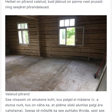
Hetkel on põrand valatud, kuid jäänud on panna veel prussid
ning seejärel põrandalauad.
Valatud põrand
See otsasein on ainukene koht, kus palgid ei mädane (v. a
elutoa nurk, kus on näha ka, et pidime siiski alumise palgi ära
vahetama). Seega oli mõistlik ka see puhtaks lihvida, sest see