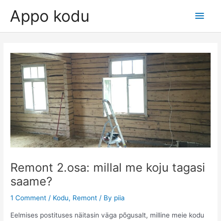
Skip
Appo kodu
Main
to
content
Men
Remont 2.osa: millal me koju tagasi
saame?
1 Comment
/
Kodu
,
Remont
/ By
piia
Eelmises postituses näitasin väga põgusalt, milline meie kodu