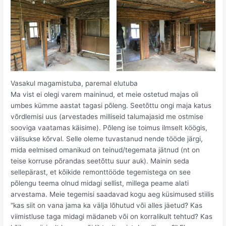
Vasakul magamistuba, paremal elutuba
Ma vist ei olegi varem maininud, et meie ostetud majas oli
umbes kümme aastat tagasi põleng. Seetõttu ongi maja katus
võrdlemisi uus (arvestades milliseid talumajasid me ostmise
sooviga vaatamas käisime). Põleng ise toimus ilmselt köögis,
välisukse kõrval. Selle oleme tuvastanud nende tööde järgi,
mida eelmised omanikud on teinud/tegemata jätnud (nt on
teise korruse põrandas seetõttu suur auk). Mainin seda
sellepärast, et kõikide remonttööde tegemistega on see
põlengu teema olnud midagi sellist, millega peame alati
arvestama. Meie tegemisi saadavad kogu aeg küsimused stiilis
“kas siit on vana jama ka välja lõhutud või alles jäetud? Kas
viimistluse taga midagi mädaneb või on korralikult tehtud? Kas