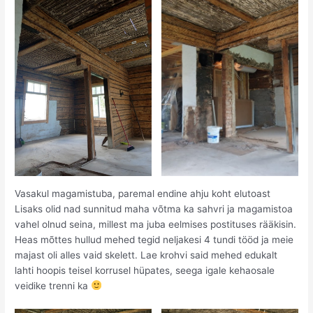
Vasakul magamistuba, paremal endine ahju koht elutoast
Lisaks olid nad sunnitud maha võtma ka sahvri ja magamistoa
vahel olnud seina, millest ma juba eelmises postituses rääkisin.
Heas mõttes hullud mehed tegid neljakesi 4 tundi tööd ja meie
majast oli alles vaid skelett. Lae krohvi said mehed edukalt
lahti hoopis teisel korrusel hüpates, seega igale kehaosale
veidike trenni ka