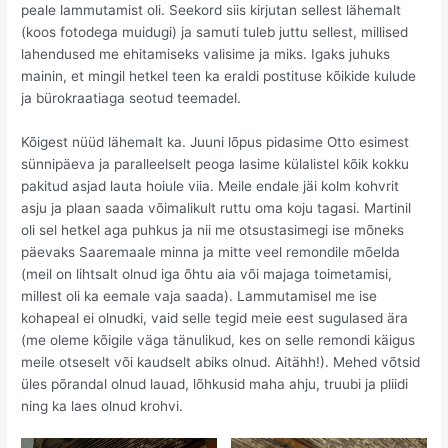
peale lammutamist oli. Seekord siis kirjutan sellest lähemalt
(koos fotodega muidugi) ja samuti tuleb juttu sellest, millised
lahendused me ehitamiseks valisime ja miks. Igaks juhuks
mainin, et mingil hetkel teen ka eraldi postituse kõikide kulude
ja bürokraatiaga seotud teemadel.
Kõigest nüüd lähemalt ka. Juuni lõpus pidasime Otto esimest
sünnipäeva ja paralleelselt peoga lasime külalistel kõik kokku
pakitud asjad lauta hoiule viia. Meile endale jäi kolm kohvrit
asju ja plaan saada võimalikult ruttu oma koju tagasi. Martinil
oli sel hetkel aga puhkus ja nii me otsustasimegi ise mõneks
päevaks Saaremaale minna ja mitte veel remondile mõelda
(meil on lihtsalt olnud iga õhtu aia või majaga toimetamisi,
millest oli ka eemale vaja saada). Lammutamisel me ise
kohapeal ei olnudki, vaid selle tegid meie eest sugulased ära
(me oleme kõigile väga tänulikud, kes on selle remondi käigus
meile otseselt või kaudselt abiks olnud. Aitähh!). Mehed võtsid
üles põrandal olnud lauad, lõhkusid maha ahju, truubi ja pliidi
ning ka laes olnud krohvi.