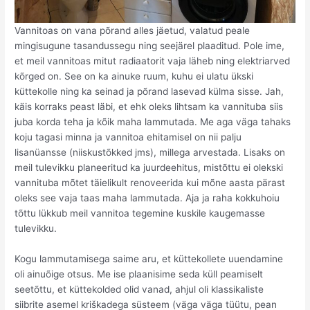
Vannitoas on vana põrand alles jäetud, valatud peale
mingisugune tasandussegu ning seejärel plaaditud. Pole ime,
et meil vannitoas mitut radiaatorit vaja läheb ning elektriarved
kõrged on. See on ka ainuke ruum, kuhu ei ulatu ükski
küttekolle ning ka seinad ja põrand lasevad külma sisse. Jah,
käis korraks peast läbi, et ehk oleks lihtsam ka vannituba siis
juba korda teha ja kõik maha lammutada. Me aga väga tahaks
koju tagasi minna ja vannitoa ehitamisel on nii palju
lisanüansse (niiskustõkked jms), millega arvestada. Lisaks on
meil tulevikku planeeritud ka juurdeehitus, mistõttu ei olekski
vannituba mõtet täielikult renoveerida kui mõne aasta pärast
oleks see vaja taas maha lammutada. Aja ja raha kokkuhoiu
tõttu lükkub meil vannitoa tegemine kuskile kaugemasse
tulevikku.
Kogu lammutamisega saime aru, et küttekollete uuendamine
oli ainuõige otsus. Me ise plaanisime seda küll peamiselt
seetõttu, et küttekolded olid vanad, ahjul oli klassikaliste
siibrite asemel kriškadega süsteem (väga väga tüütu, pean