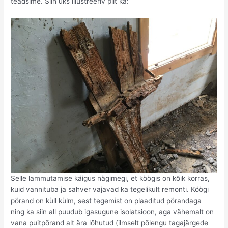
teadsime. Siin üks illustreeriv pilt ka:
Selle lammutamise käigus nägimegi, et köögis on kõik korras,
kuid vannituba ja sahver vajavad ka tegelikult remonti. Köögi
põrand on küll külm, sest tegemist on plaaditud põrandaga
ning ka siin all puudub igasugune isolatsioon, aga vähemalt on
vana puitpõrand alt ära lõhutud (ilmselt põlengu tagajärgede