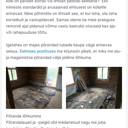
kõik on päriselt korras või lihtsalt paistab sellisena?” Eks
inimeste standardid ja arusaamad ehitusest on küllaltki
erinevad. Meie põhimõte on lihtsalt see, et kui teha, siis teha
korralikult ja vastupidavalt. Samas oleme ka meie praeguse
remondi ajal pidanud võtma vastu keerulisi otsuseid kas aja-
või rahapuuduse tõttu.
Igatahes on majas põrandad tubade kaupa väga erinevas
seisus.
Eelmises postituses
ma kirjutasin pikalt, et miks me elu-
ja magamistoa põrandad välja pidime lõhkuma.
Põranda lõhkumine
Põrandalauad ja -palgid olid mädanenud nagu me juba