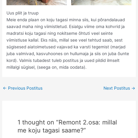
Uus pliit ja truup
Meie enda plaan on koju tagasi minna siis, kui põrandalauad
saavad maha ning viimistletud. Esialgu viime oma kohvrid ja
madratsi koju tagasi ning nokitseme õhtuti veel seinte
viimistluse kallal. Eks näis, millal see veel tehtud saab, sest
sügisesed aiatoimetused vajavad ka varsti tegemist (marjad
juba valmivad, kasvuhoones on hullumaja ja siis on juba õunte
kord). Valmis tubadest tuleb postitus ja uued pildid ilmselt
millalgi sügisel, (seega on, mida oodata).
Post
←
Previous Postitus
Next Postitus
→
navigation
1 thought on “Remont 2.osa: millal
me koju tagasi saame?”