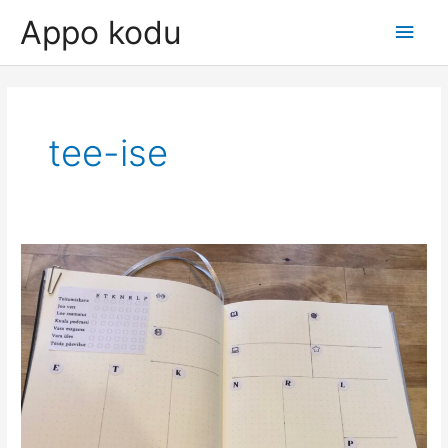
Skip
Appo kodu
Main
to
content
Men
tee-ise