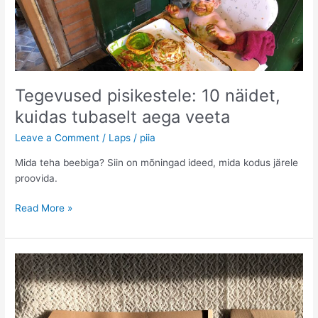
Tegevused pisikestele: 10 näidet,
kuidas tubaselt aega veeta
Leave a Comment
/
Laps
/
piia
Mida teha beebiga? Siin on mõningad ideed, mida kodus järele
proovida.
Tegevused
Read More »
pisikestele:
10
näidet,
kuidas
tubaselt
aega
veeta