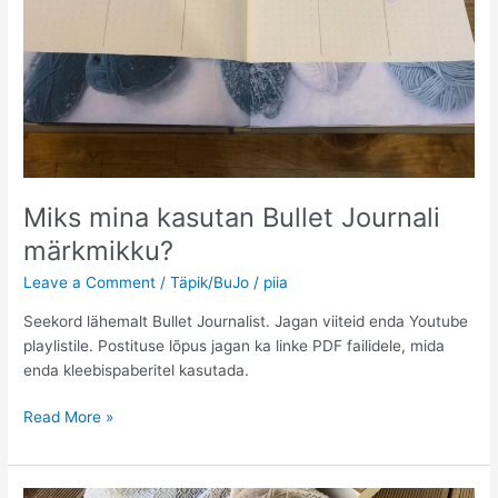
Miks mina kasutan Bullet Journali
märkmikku?
Leave a Comment
/
Täpik/BuJo
/
piia
Seekord lähemalt Bullet Journalist. Jagan viiteid enda Youtube
playlistile. Postituse lõpus jagan ka linke PDF failidele, mida
enda kleebispaberitel kasutada.
Miks
Read More »
mina
kasutan
Bullet