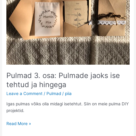
Pulmad 3. osa: Pulmade jaoks ise
tehtud ja hingega
Leave a Comment
/
Pulmad
/
piia
Igas pulmas võiks olla midagi isetehtut. Siin on meie pulma DIY
projektid.
Pulmad
Read More »
3.