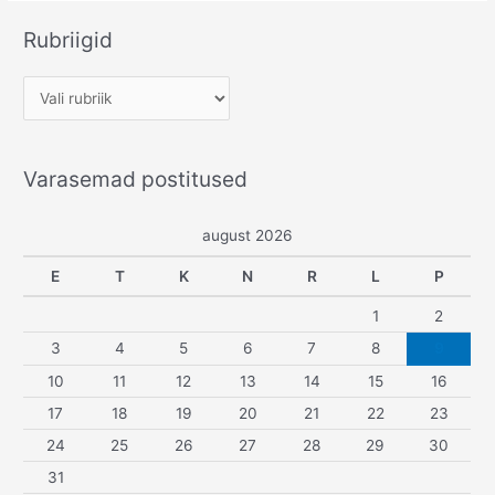
osa:
Pulmade
Rubriigid
jaoks
ise
R
tehtud
u
ja
hingega
b
Varasemad postitused
r
i
august 2026
i
g
E
T
K
N
R
L
P
i
1
2
d
3
4
5
6
7
8
9
10
11
12
13
14
15
16
17
18
19
20
21
22
23
24
25
26
27
28
29
30
31