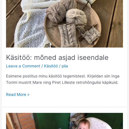
Journali
märkmikku?
Käsitöö: mõned asjad iseendale
Leave a Comment
/
Käsitöö
/
piia
Esimene postitus minu käsitöö tegemistest. Kirjeldan siin Inga
Torimi mustrit Mare ning Piret Lilleste retrohõngulisi käpikuid.
Käsitöö:
Read More »
mõned
asjad
iseendale